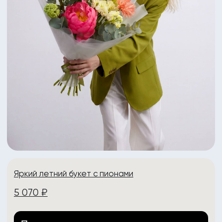
+7 (904) 261-07-99
+7 (902) 888-90-70
Телеграм
VK
ИНН: 332704404307
ИП Рабоволик Д.И.
Политика конфиденциальности