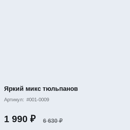
Яркий микс тюльпанов
Артикул:
#001-0009
1 990 ₽
6 630 ₽
Размер
Уменьшенный
Стандарт
Maxi
Тюльпан – 7, Гацинт – 3,
Пистация – 2, Упаковка
Можем бесплатно добавить открытку
с вашим пожеланием!