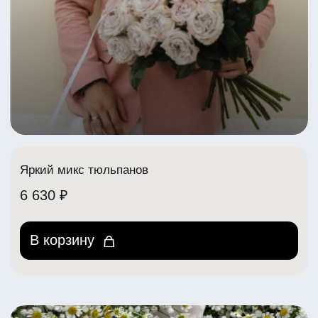
lora Center
Адреса:
пр-т Ленина, 30
+7 (904) 261-07-99
+7 (902) 888-90-70
Телеграм
VK