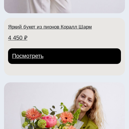
lora Center
Адреса:
пр-т Ленина, 30
+7 (904) 261-07-99
+7 (902) 888-90-70
Телеграм
VK
ИНН: 332704404307
ИП Рабоволик Д.И.
Политика конфиденциальности