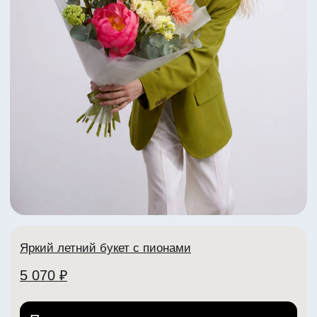
+7 (902) 888-90-70
Телеграм
VK
ИНН: 332704404307
ИП Рабоволик Д.И.
Политика конфиденциальности