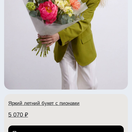
+7 (902) 888-90-70
Телеграм
VK
ИНН: 332704404307
ИП Рабоволик Д.И.
Политика конфиденциальности