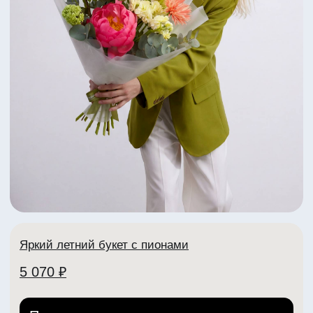
+7 (904) 261-07-99
+7 (902) 888-90-70
Телеграм
VK
ИНН: 332704404307
ИП Рабоволик Д.И.
Политика конфиденциальности