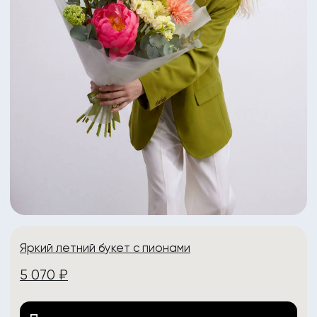
Телеграм
+7 (902) 888-90-70
VK
ИНН: 332704404307
ИП Рабоволик Д.И.
Политика конфиденциальности