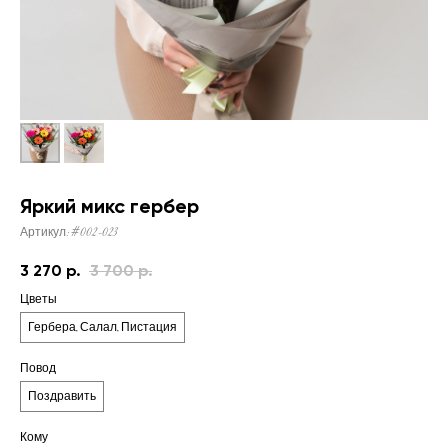
Яркий микс гербер
Артикул:
#002-023
3 270
р.
3 700
р.
Цветы
Гербера, Салал, Пистация
Повод
Поздравить
Кому