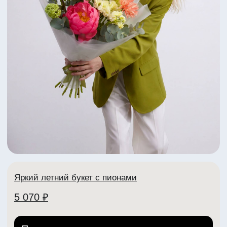
+7 (902) 888-90-70
Телеграм
VK
ИНН: 332704404307
ИП Рабоволик Д.И.
Политика конфиденциальности