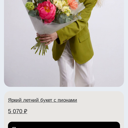
+7 (902) 888-90-70
Телеграм
VK
ИНН: 332704404307
ИП Рабоволик Д.И.
Политика конфиденциальности